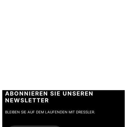
TEILNAHME
Vielen Dank für Ihre Teilnahme am DRESSLER
Gewinnspiel.
Im Gewinnfall kontaktieren wir Sie persönlich.
ABONNIEREN SIE UNSEREN
NEWSLETTER
BLEIBEN SIE AUF DEM LAUFENDEN MIT DRESSLER.
E-Mail