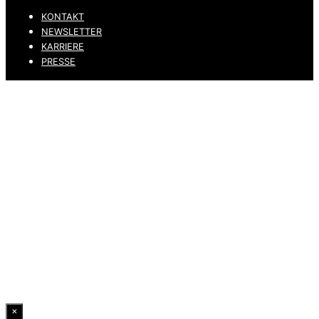
KONTAKT
NEWSLETTER
KARRIERE
PRESSE
DATENSCHUTZ
IMPRESSUM
HINWEISGEBERKANAL
ERKLÄRUNG ZUR BARRIEREFREIHEIT
© 2026 DRESSLER. ALL RIGHTS RESERVED.
×