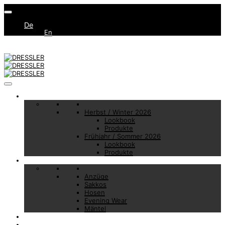
De
En
Collections
Herbst / Winter 2026
Lookbook
Produkte
Frühjahr / Sommer 2026
Lookbook
Produkte
Basic Essentials
Anzüge
Sakkos
Hosen
Evening Wear
Mäntel
Made to Measure
Brand