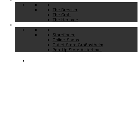
The Dressler
The Craft
The Heritage
Stores
Storefinder
Online-Shops
Outlet Store Großostheim
Pop-Up Store Alsterhaus
BESTÄTIGUNG
IHRER