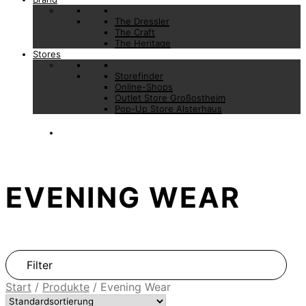
The Dressler
The Craft
The Heritage
Stores
Storefinder
Online-Shops
Outlet Store Großostheim
Pop-Up Store Alsterhaus
EVENING WEAR
Filter
Start
/
Produkte
/
Evening Wear