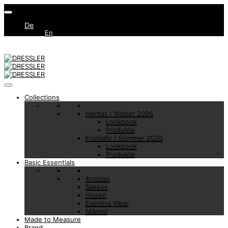
De
En
Collections
Herbst / Winter 2026
Lookbook
Produkte
Frühjahr / Sommer 2026
Lookbook
Produkte
Basic Essentials
Anzüge
Sakkos
Hosen
Evening Wear
Mäntel
Made to Measure
Brand