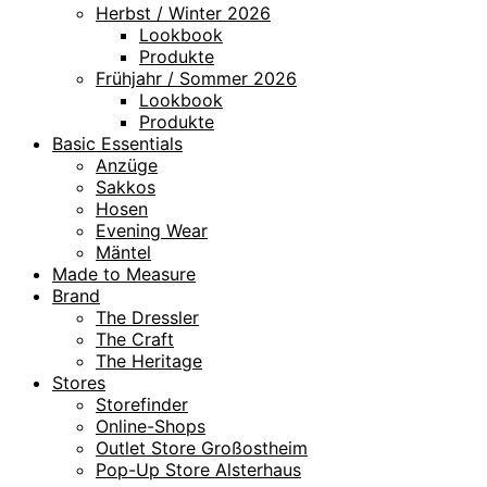
Herbst / Winter 2026
Lookbook
Produkte
Frühjahr / Sommer 2026
Lookbook
Produkte
Basic Essentials
Anzüge
Sakkos
Hosen
Evening Wear
Mäntel
Made to Measure
Brand
The Dressler
The Craft
The Heritage
Stores
Storefinder
Online-Shops
Outlet Store Großostheim
Pop-Up Store Alsterhaus