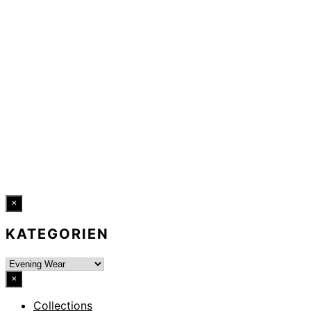
DATENSCHUTZ
IMPRESSUM
HINWEISGEBERKANAL
ERKLÄRUNG ZUR BARRIEREFREIHEIT
© 2026 DRESSLER. ALL RIGHTS RESERVED.
×
KATEGORIEN
×
Collections