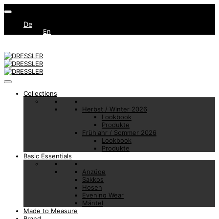
De
En
Collections
Herbst / Winter 2026
Lookbook
Produkte
Frühjahr / Sommer 2026
Lookbook
Produkte
Basic Essentials
Anzüge
Sakkos
Hosen
Evening Wear
Mäntel
Made to Measure
Brand