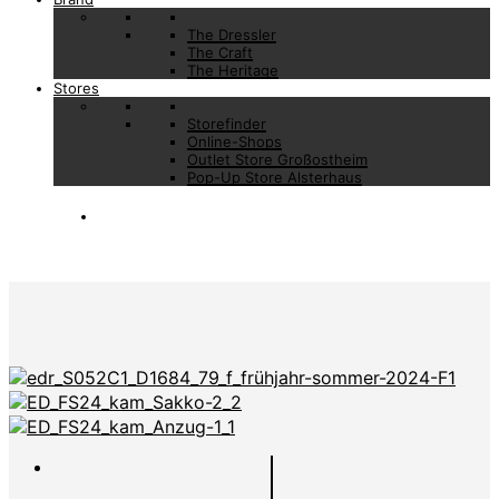
The Dressler
The Craft
The Heritage
Stores
Storefinder
Online-Shops
Outlet Store Großostheim
Pop-Up Store Alsterhaus