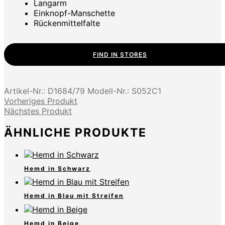
Langarm
Einknopf-Manschette
Rückenmittelfalte
FIND IN STORES
Artikel-Nr.:
D1684/79
Modell-Nr.:
S052C1
Vorheriges Produkt
Nächstes Produkt
ÄHNLICHE PRODUKTE
Hemd in Schwarz
Hemd in Blau mit Streifen
Hemd in Beige