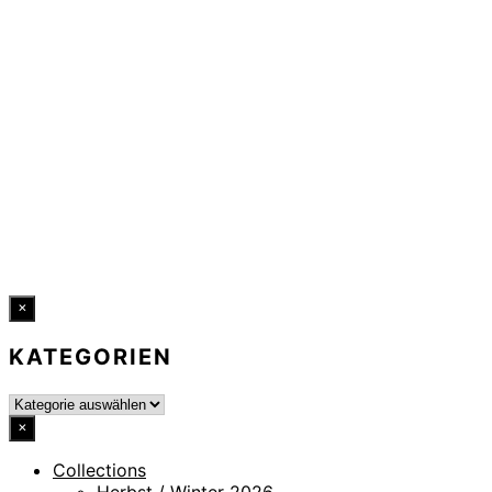
DATENSCHUTZ
IMPRESSUM
HINWEISGEBERKANAL
ERKLÄRUNG ZUR BARRIEREFREIHEIT
© 2026 DRESSLER. ALL RIGHTS RESERVED.
×
KATEGORIEN
×
Collections
Herbst / Winter 2026