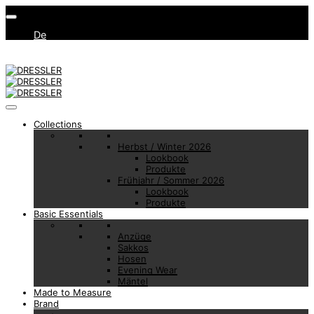
De
Collections
Herbst / Winter 2026
Lookbook
Produkte
Frühjahr / Sommer 2026
Lookbook
Produkte
Basic Essentials
Anzüge
Sakkos
Hosen
Evening Wear
Mäntel
Made to Measure
Brand