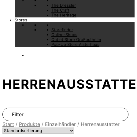
The Dressler
The Craft
The Heritage
Stores
Storefinder
Online-Shops
Outlet Store Großostheim
Pop-Up Store Alsterhaus
HERRENAUSSTATTE
Filter
Start
/
Produkte
/
Einzelhändler
/
Herrenausstatter