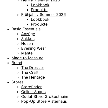
Lookbook
Produkte
Frühjahr / Sommer 2026
Lookbook
Produkte
Basic Essentials
Anzüge
Sakkos
Hosen
Evening Wear
Mäntel
Made to Measure
Brand
The Dressler
The Craft
The Heritage
Stores
Storefinder
Online-Shops
Outlet Store Großostheim
Pop-Up Store Alsterhaus