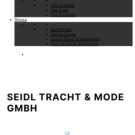
The Dressler
The Craft
The Heritage
Stores
Storefinder
Online-Shops
Outlet Store Großostheim
Pop-Up Store Alsterhaus
SEIDL TRACHT & MODE
GMBH