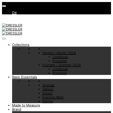
De
Collections
Herbst / Winter 2026
Lookbook
Produkte
Frühjahr / Sommer 2026
Lookbook
Produkte
Basic Essentials
Anzüge
Sakkos
Hosen
Evening Wear
Mäntel
Made to Measure
Brand