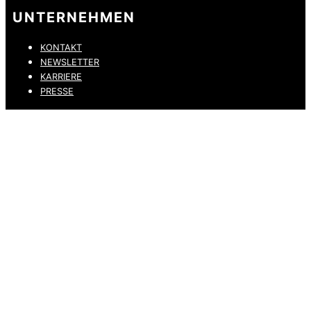
UNTERNEHMEN
KONTAKT
NEWSLETTER
KARRIERE
PRESSE
DATENSCHUTZ
IMPRESSUM
HINWEISGEBERKANAL
ERKLÄRUNG ZUR BARRIEREFREIHEIT
© 2026 DRESSLER. ALL RIGHTS RESERVED.