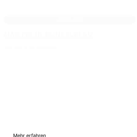
JETZT KAUFEN
MANTEL IN DUNKELBLAU
hochwertiger Kaschmir
IHR INDIVIDUELLER ANZUG.
MADE TO MEASURE
Mehr erfahren