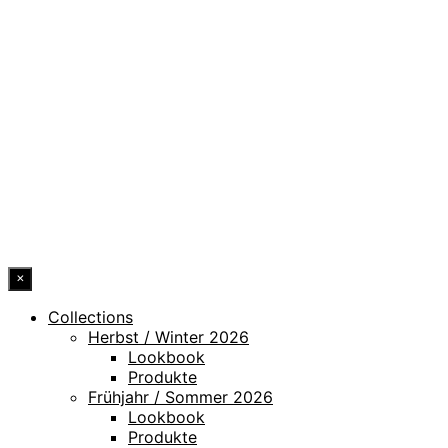
DATENSCHUTZ
IMPRESSUM
HINWEISGEBERKANAL
ERKLÄRUNG ZUR BARRIEREFREIHEIT
© 2026 DRESSLER. ALL RIGHTS RESERVED.
×
Collections
Herbst / Winter 2026
Lookbook
Produkte
Frühjahr / Sommer 2026
Lookbook
Produkte