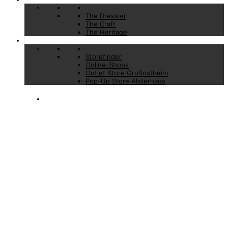
The Dressler
The Craft
The Heritage
Stores
Storefinder
Online-Shops
Outlet Store Großostheim
Pop-Up Store Alsterhaus
MÄNTEL
BASIC
ESSENTIALS