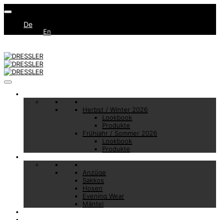
De
En
Collections
Herbst / Winter 2026
Lookbook
Produkte
Frühjahr / Sommer 2026
Lookbook
Produkte
Basic Essentials
Anzüge
Sakkos
Hosen
Evening Wear
Mäntel
Made to Measure
Brand