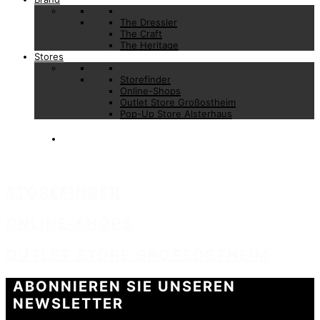
The Dressler
The Craft
The Heritage
Stores
Storefinder
Online-Shops
Outlet Store Großostheim
Pop-Up Store Alsterhaus
STOREFINDER
ONLINE-SHOPS
OUTLET STORE GROSSOSTHEIM
ABONNIEREN SIE UNSEREN
NEWSLETTER