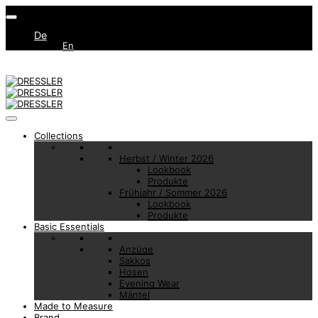
De
En
Collections
Herbst / Winter 2026
Lookbook
Produkte
Frühjahr / Sommer 2026
Lookbook
Produkte
Basic Essentials
Anzüge
Sakkos
Hosen
Evening Wear
Mäntel
Made to Measure
Brand