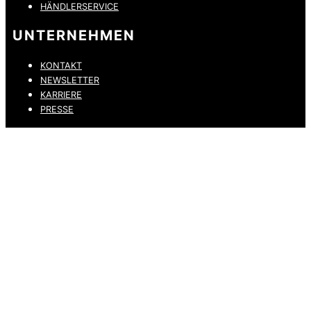
HÄNDLERSERVICE
UNTERNEHMEN
KONTAKT
NEWSLETTER
KARRIERE
PRESSE
DATENSCHUTZ
IMPRESSUM
HINWEISGEBERKANAL
ERKLÄRUNG ZUR BARRIEREFREIHEIT