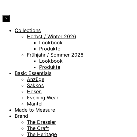
© 2026 DRESSLER. ALL RIGHTS RESERVED.
×
Collections
Herbst / Winter 2026
Lookbook
Produkte
Frühjahr / Sommer 2026
Lookbook
Produkte
Basic Essentials
Anzüge
Sakkos
Hosen
Evening Wear
Mäntel
Made to Measure
Brand
The Dressler
The Craft
The Heritage