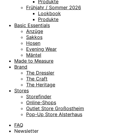
Produkte
Frühjahr / Sommer 2026
Lookbook
Produkte
Basic Essentials
Anzüge
Sakkos
Hosen
Evening Wear
Mäntel
Made to Measure
Brand
The Dressler
The Craft
The Heritage
Stores
Storefinder
Online-Shops
Outlet Store Großostheim
Pop-Up Store Alsterhaus
FAQ
Newsletter