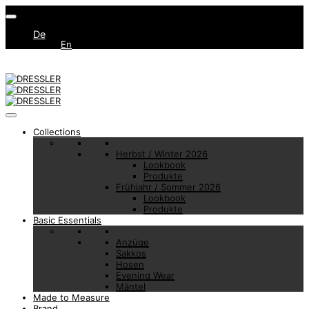
De
En
Collections
Herbst / Winter 2026
Lookbook
Produkte
Frühjahr / Sommer 2026
Lookbook
Produkte
Basic Essentials
Anzüge
Sakkos
Hosen
Evening Wear
Mäntel
Made to Measure
Brand