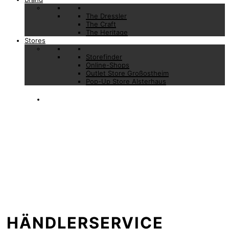
The Dressler
The Craft
The Heritage
Stores
Storefinder
Online-Shops
Outlet Store Großostheim
Pop-Up Store Alsterhaus
HÄNDLER­SERVICE