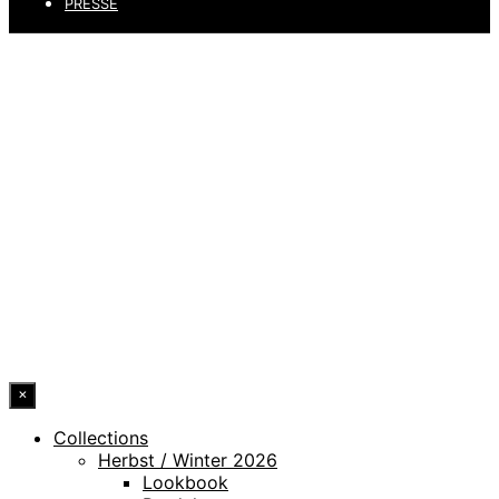
PRESSE
DATENSCHUTZ
IMPRESSUM
HINWEISGEBERKANAL
ERKLÄRUNG ZUR BARRIEREFREIHEIT
© 2026 DRESSLER. ALL RIGHTS RESERVED.
×
Collections
Herbst / Winter 2026
Lookbook