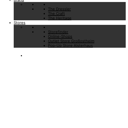
The Dressler
The Craft
The Heritage
Stores
Storefinder
Online-Shops
Outlet Store Großostheim
Pop-Up Store Alsterhaus
ONLINE-SHOPS