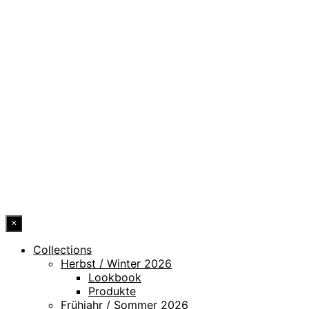
DATENSCHUTZ
IMPRESSUM
HINWEISGEBERKANAL
ERKLÄRUNG ZUR BARRIEREFREIHEIT
© 2026 DRESSLER. ALL RIGHTS RESERVED.
×
Collections
Herbst / Winter 2026
Lookbook
Produkte
Frühjahr / Sommer 2026