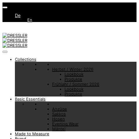
De
En
Collections
Herbst / Winter 2026
Lookbook
Produkte
Frühjahr / Sommer 2026
Lookbook
Produkte
Basic Essentials
Anzüge
Sakkos
Hosen
Evening Wear
Mäntel
Made to Measure
Brand