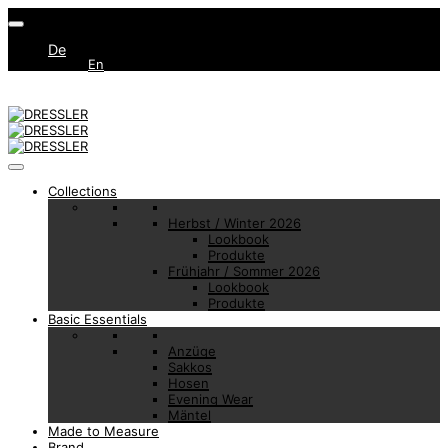
De
En
Collections
Herbst / Winter 2026
Lookbook
Produkte
Frühjahr / Sommer 2026
Lookbook
Produkte
Basic Essentials
Anzüge
Sakkos
Hosen
Evening Wear
Mäntel
Made to Measure
Brand