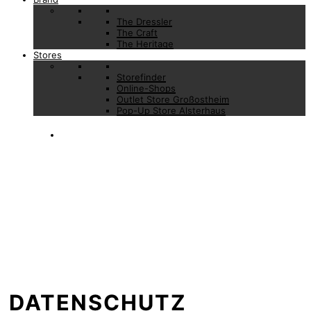
The Dressler
The Craft
The Heritage
Stores
Storefinder
Online-Shops
Outlet Store Großostheim
Pop-Up Store Alsterhaus
DATENSCHUTZ