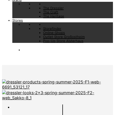
The Dressler
The Craft
The Heritage
Stores
Storefinder
Online-Shops
Outlet Store Großostheim
Pop-Up Store Alsterhaus