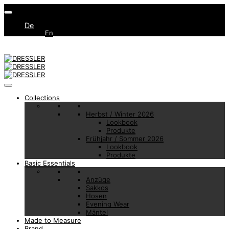
De
En
Collections
Herbst / Winter 2026
Lookbook
Produkte
Frühjahr / Sommer 2026
Lookbook
Produkte
Basic Essentials
Anzüge
Sakkos
Hosen
Evening Wear
Mäntel
Made to Measure
Brand