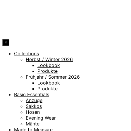
HINWEISGEBERKANAL
ERKLÄRUNG ZUR BARRIEREFREIHEIT
© 2026 DRESSLER. ALL RIGHTS RESERVED.
×
Collections
Herbst / Winter 2026
Lookbook
Produkte
Frühjahr / Sommer 2026
Lookbook
Produkte
Basic Essentials
Anzüge
Sakkos
Hosen
Evening Wear
Mäntel
Made to Measure