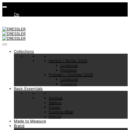
De
Collections
Herbst / Winter 2026
Lookbook
Produkte
Frühjahr / Sommer 2026
Lookbook
Produkte
Basic Essentials
Anzüge
Sakkos
Hosen
Evening Wear
Mäntel
Made to Measure
Brand