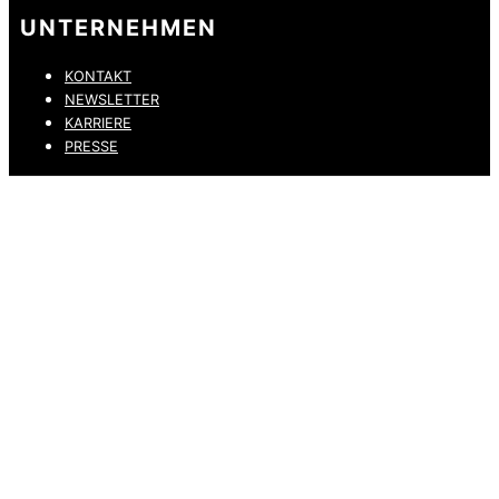
UNTERNEHMEN
KONTAKT
NEWSLETTER
KARRIERE
PRESSE
DATENSCHUTZ
IMPRESSUM
HINWEISGEBERKANAL
ERKLÄRUNG ZUR BARRIEREFREIHEIT
© 2026 DRESSLER. ALL RIGHTS RESERVED.