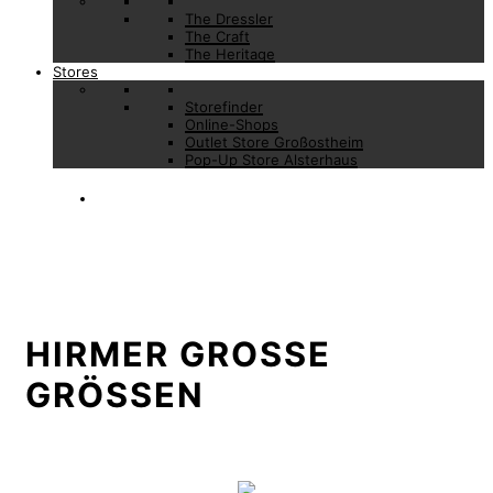
The Dressler
The Craft
The Heritage
Stores
Storefinder
Online-Shops
Outlet Store Großostheim
Pop-Up Store Alsterhaus
HIRMER GROSSE G
RÖSSEN