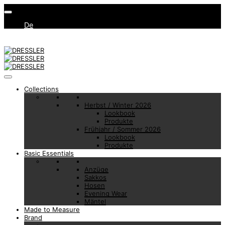
De
Collections
Herbst / Winter 2026
Lookbook
Produkte
Frühjahr / Sommer 2026
Lookbook
Produkte
Basic Essentials
Anzüge
Sakkos
Hosen
Evening Wear
Mäntel
Made to Measure
Brand