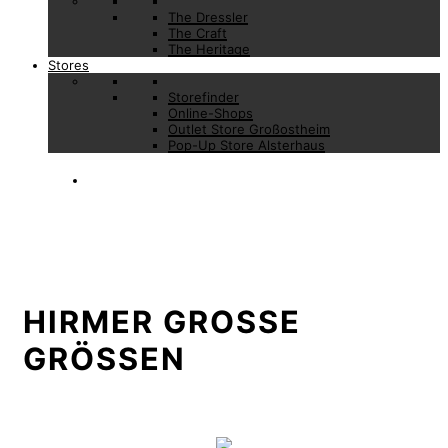
The Dressler
The Craft
The Heritage
Stores
Storefinder
Online-Shops
Outlet Store Großostheim
Pop-Up Store Alsterhaus
HIRMER GROSSE G
RÖSSEN