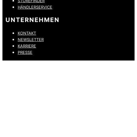
STOREFINDER
HÄNDLERSERVICE
UNTERNEHMEN
KONTAKT
NEWSLETTER
KARRIERE
PRESSE
DATENSCHUTZ
IMPRESSUM
HINWEISGEBERKANAL
ERKLÄRUNG ZUR BARRIEREFREIHEIT