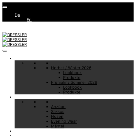
De
En
Collections
Herbst / Winter 2026
Lookbook
Produkte
Frühjahr / Sommer 2026
Lookbook
Produkte
Basic Essentials
Anzüge
Sakkos
Hosen
Evening Wear
Mäntel
Made to Measure
Brand