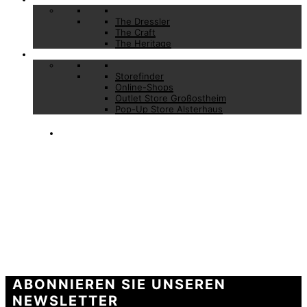
The Dressler
The Craft
The Heritage
Stores
Storefinder
Online-Shops
Outlet Store Großostheim
Pop-Up Store Alsterhaus
LOOKBOOK
HERBST / WINTER 2025
ABONNIEREN SIE UNSEREN
NEWSLETTER