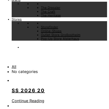
The Dressler
The Craft
The Heritage
Stores
Storefinder
Online-Shops
Outlet Store Großostheim
Pop-Up Store Alsterhaus
All
No categories
SS 2026 20
Continue Reading