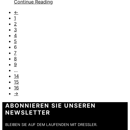
Continue Reading
←
1
2
3
4
5
6
7
8
9
…
14
15
16
→
ABONNIEREN SIE UNSEREN
NEWSLETTER
BLEIBEN SIE AUF DEM LAUFENDEN MIT DRESSLER.