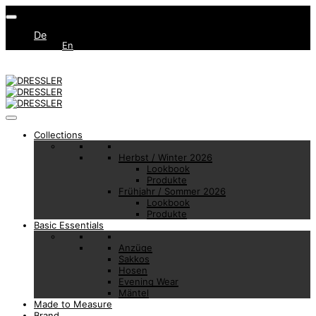
De
En
Collections
Herbst / Winter 2026
Lookbook
Produkte
Frühjahr / Sommer 2026
Lookbook
Produkte
Basic Essentials
Anzüge
Sakkos
Hosen
Evening Wear
Mäntel
Made to Measure
Brand