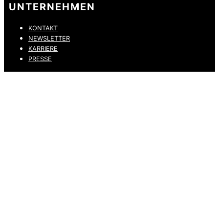
UNTERNEHMEN
KONTAKT
NEWSLETTER
KARRIERE
PRESSE
DATENSCHUTZ
IMPRESSUM
HINWEISGEBERKANAL
ERKLÄRUNG ZUR BARRIEREFREIHEIT
© 2026 DRESSLER. ALL RIGHTS RESERVED.