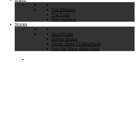
The Dressler
The Craft
The Heritage
Stores
Storefinder
Online-Shops
Outlet Store Großostheim
Pop-Up Store Alsterhaus
Zurück zur Übersicht