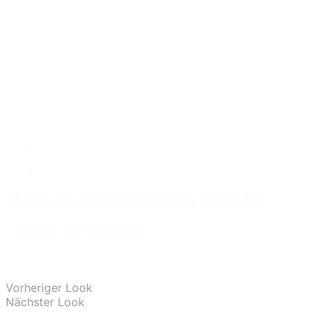
STRICK-POLO IN DUNKELBLAU
hochwertige Baumwolle
Vorheriger Look
Nächster Look