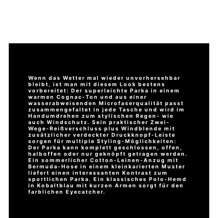
Wenn das Wetter mal wieder unvorhersehbar
bleibt, ist man mit diesem Look bestens
vorbereitet: Der superleichte Parka in einem
warmen Cognac-Ton und aus einer
wasserabweisenden Microfaserqualität passt
zusammengefaltet in jede Tasche und wird im
Handumdrehen zum stylischen Regen- wie
auch Windschutz. Sein praktischer Zwei-
Wege-Reißverschluss plus Windblende mit
zusätzlicher verdeckter Druckknopf-Leiste
sorgen für multiple Styling-Möglichkeiten:
Der Parka kann komplett geschlossen, offen,
halboffen oder nur geknöpft getragen werden.
Ein sommerlicher Cotton-Leinen-Anzug mit
Bermuda-Hose in einem kleinkarierten Muster
liefert einen interessanten Kontrast zum
sportlichen Parka. Ein klassisches Polo-Hemd
in Kobaltblau mit kurzen Armen sorgt für den
farblichen Eyecatcher.