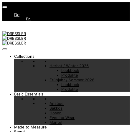
De
En
Collections
Herbst / Winter 2026
Lookbook
Produkte
Frühjahr / Sommer 2026
Lookbook
Produkte
Basic Essentials
Anzüge
Sakkos
Hosen
Evening Wear
Mäntel
Made to Measure
Brand