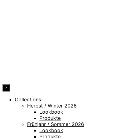
DATENSCHUTZ
IMPRESSUM
HINWEISGEBERKANAL
ERKLÄRUNG ZUR BARRIEREFREIHEIT
© 2026 DRESSLER. ALL RIGHTS RESERVED.
×
Collections
Herbst / Winter 2026
Lookbook
Produkte
Frühjahr / Sommer 2026
Lookbook
Produkte