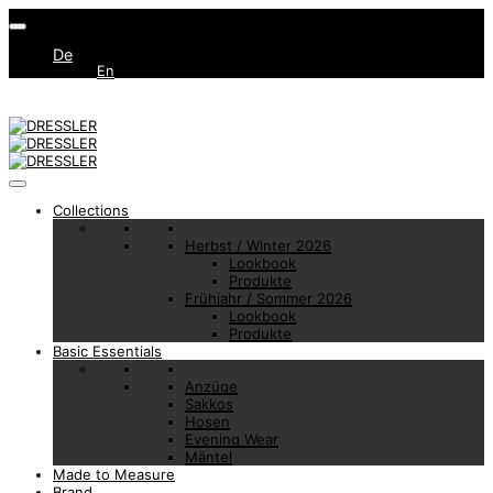
De
En
Collections
Herbst / Winter 2026
Lookbook
Produkte
Frühjahr / Sommer 2026
Lookbook
Produkte
Basic Essentials
Anzüge
Sakkos
Hosen
Evening Wear
Mäntel
Made to Measure
Brand