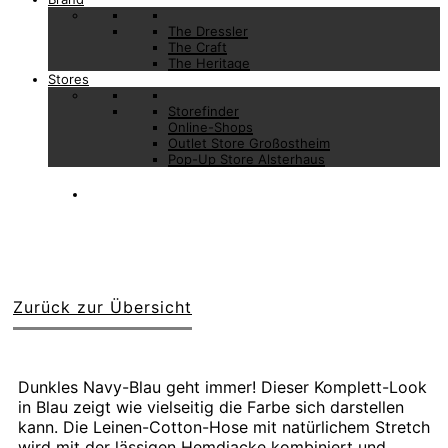
The Dressler
The Craft
The Heritage
Stores
Storefinder
Online-Shops
Outlet Store Großostheim
Pop-Up Store Alsterhaus
Zurück zur Übersicht
Dunkles Navy-Blau geht immer! Dieser Komplett-Look
in Blau zeigt wie vielseitig die Farbe sich darstellen
kann. Die Leinen-Cotton-Hose mit natürlichem Stretch
wird mit der lässigen Hemdjacke kombiniert und