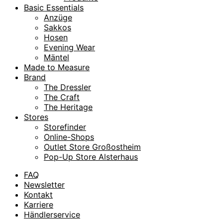
Basic Essentials
Anzüge
Sakkos
Hosen
Evening Wear
Mäntel
Made to Measure
Brand
The Dressler
The Craft
The Heritage
Stores
Storefinder
Online-Shops
Outlet Store Großostheim
Pop-Up Store Alsterhaus
FAQ
Newsletter
Kontakt
Karriere
Händlerservice