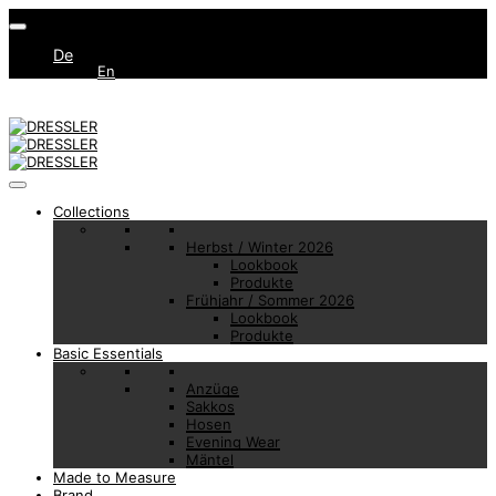
De
En
Collections
Herbst / Winter 2026
Lookbook
Produkte
Frühjahr / Sommer 2026
Lookbook
Produkte
Basic Essentials
Anzüge
Sakkos
Hosen
Evening Wear
Mäntel
Made to Measure
Brand