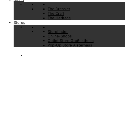
The Dressler
The Craft
The Heritage
Stores
Storefinder
Online-Shops
Outlet Store Großostheim
Pop-Up Store Alsterhaus
Zurück zur Übersicht