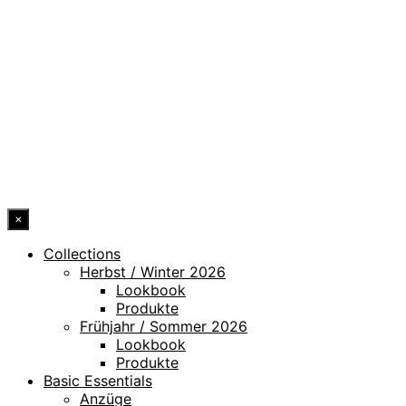
DATENSCHUTZ
IMPRESSUM
HINWEISGEBERKANAL
ERKLÄRUNG ZUR BARRIEREFREIHEIT
© 2026 DRESSLER. ALL RIGHTS RESERVED.
×
Collections
Herbst / Winter 2026
Lookbook
Produkte
Frühjahr / Sommer 2026
Lookbook
Produkte
Basic Essentials
Anzüge