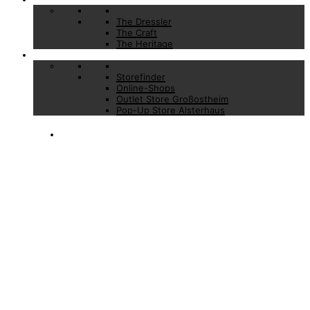
The Dressler
The Craft
The Heritage
Stores
Storefinder
Online-Shops
Outlet Store Großostheim
Pop-Up Store Alsterhaus
NEWSLETTER