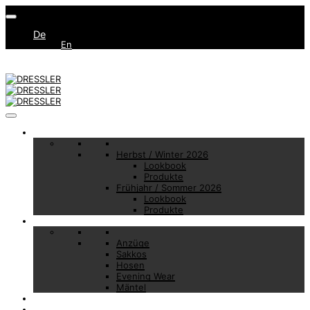
De
En
Collections
Herbst / Winter 2026
Lookbook
Produkte
Frühjahr / Sommer 2026
Lookbook
Produkte
Basic Essentials
Anzüge
Sakkos
Hosen
Evening Wear
Mäntel
Made to Measure
Brand