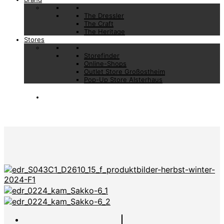
The Dressler
The Craft
The Heritage
Stores
Storefinder
Online-Shops
Outlet Store Großostheim
Pop-Up Store Alsterhaus