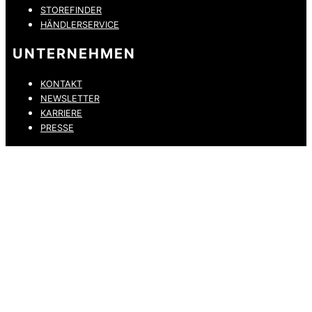
STOREFINDER
HÄNDLERSERVICE
UNTERNEHMEN
KONTAKT
NEWSLETTER
KARRIERE
PRESSE
DATENSCHUTZ
IMPRESSUM
HINWEISGEBERKANAL
ERKLÄRUNG ZUR BARRIEREFREIHEIT