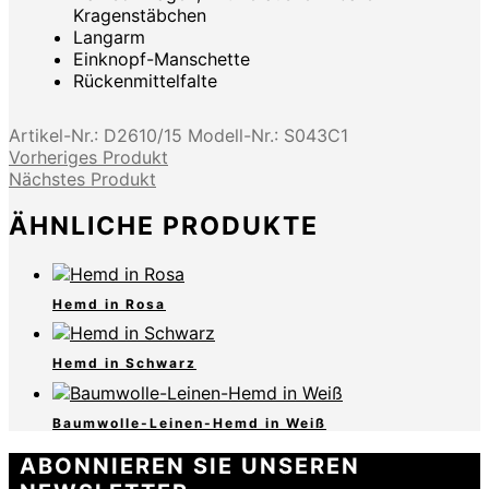
Kragenstäbchen
Langarm
Einknopf-Manschette
Rückenmittelfalte
Artikel-Nr.:
D2610/15
Modell-Nr.:
S043C1
Vorheriges Produkt
Nächstes Produkt
ÄHNLICHE PRODUKTE
Hemd in Rosa
Hemd in Schwarz
Baumwolle-Leinen-Hemd in Weiß
ABONNIEREN SIE UNSEREN