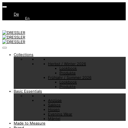
De
En
Collections
Herbst / Winter 2026
Lookbook
Produkte
Frühjahr / Sommer 2026
Lookbook
Produkte
Basic Essentials
Anzüge
Sakkos
Hosen
Evening Wear
Mäntel
Made to Measure
Brand