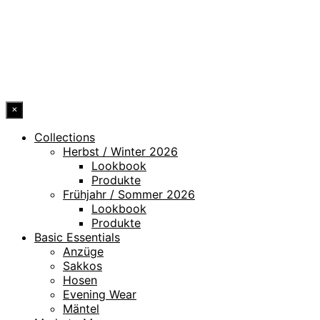
HINWEISGEBERKANAL
ERKLÄRUNG ZUR BARRIEREFREIHEIT
© 2026 DRESSLER. ALL RIGHTS RESERVED.
×
Collections
Herbst / Winter 2026
Lookbook
Produkte
Frühjahr / Sommer 2026
Lookbook
Produkte
Basic Essentials
Anzüge
Sakkos
Hosen
Evening Wear
Mäntel