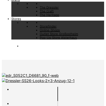
The Dressler
The Craft
The Heritage
Stores
Storefinder
Online-Shops
Outlet Store Großostheim
Pop-Up Store Alsterhaus