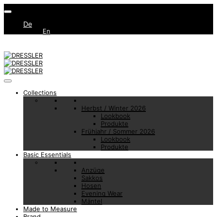
De
En
Collections
Herbst / Winter 2026
Lookbook
Produkte
Frühjahr / Sommer 2026
Lookbook
Produkte
Basic Essentials
Anzüge
Sakkos
Hosen
Evening Wear
Mäntel
Made to Measure
Brand