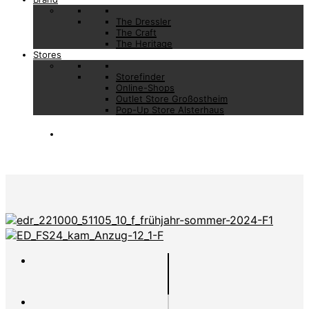
The Dressler
The Craft
The Heritage
Stores
Storefinder
Online-Shops
Outlet Store Großostheim
Pop-Up Store Alsterhaus