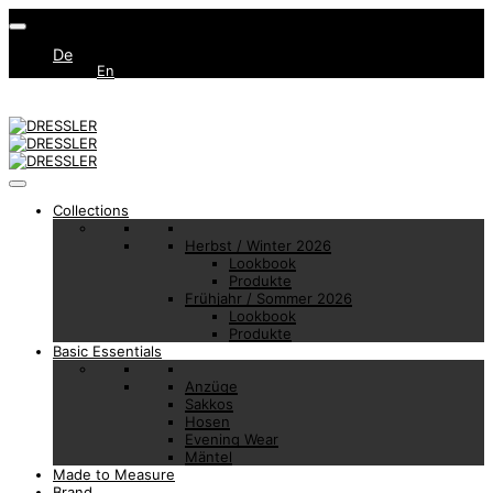
De
En
Collections
Herbst / Winter 2026
Lookbook
Produkte
Frühjahr / Sommer 2026
Lookbook
Produkte
Basic Essentials
Anzüge
Sakkos
Hosen
Evening Wear
Mäntel
Made to Measure
Brand