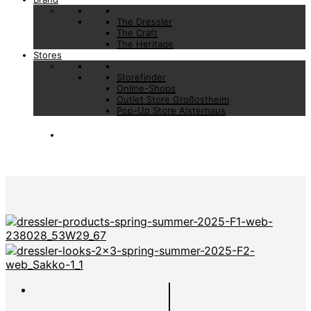
The Dressler
The Craft
The Heritage
Stores
Storefinder
Online-Shops
Outlet Store Großostheim
Pop-Up Store Alsterhaus