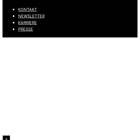
KONTAKT
NEWSLETTER
KARRIERE
PRESSE
DATENSCHUTZ
IMPRESSUM
HINWEISGEBERKANAL
ERKLÄRUNG ZUR BARRIEREFREIHEIT
© 2026 DRESSLER. ALL RIGHTS RESERVED.
×