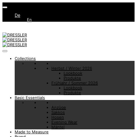
De
En
Collections
Herbst / Winter 2026
Lookbook
Produkte
Frühjahr / Sommer 2026
Lookbook
Produkte
Basic Essentials
Anzüge
Sakkos
Hosen
Evening Wear
Mäntel
Made to Measure
Brand