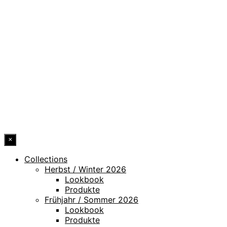
DATENSCHUTZ
IMPRESSUM
HINWEISGEBERKANAL
ERKLÄRUNG ZUR BARRIEREFREIHEIT
© 2026 DRESSLER. ALL RIGHTS RESERVED.
×
Collections
Herbst / Winter 2026
Lookbook
Produkte
Frühjahr / Sommer 2026
Lookbook
Produkte