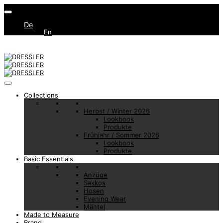
De
En
Collections
Herbst / Winter 2026
Lookbook
Produkte
Frühjahr / Sommer 2026
Lookbook
Produkte
Basic Essentials
Anzüge
Sakkos
Hosen
Evening Wear
Mäntel
Made to Measure
Brand