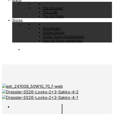
The Dressler
The Craft
The Heritage
Stores
Storefinder
Online-Shops
Outlet Store Großostheim
Pop-Up Store Alsterhaus