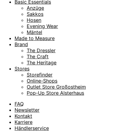
Basic Essentials
Anzüge
Sakkos
Hosen
Evening Wear
Mäntel
Made to Measure
Brand
The Dressler
The Craft
The Heritage
Stores
Storefinder
Online-Shops
Outlet Store Großostheim
Pop-Up Store Alsterhaus
FAQ
Newsletter
Kontakt
Karriere
Händlerservice