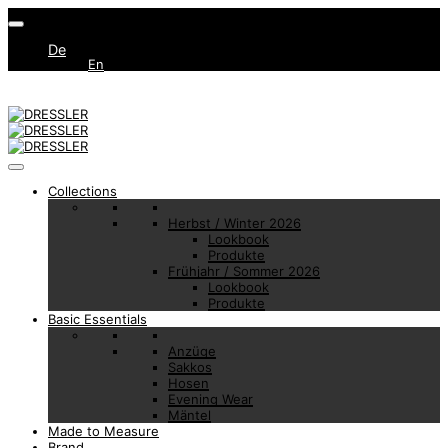
De
En
Collections
Herbst / Winter 2026
Lookbook
Produkte
Frühjahr / Sommer 2026
Lookbook
Produkte
Basic Essentials
Anzüge
Sakkos
Hosen
Evening Wear
Mäntel
Made to Measure
Brand