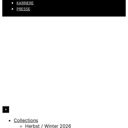
KARRIERE
PRESSE
DATENSCHUTZ
IMPRESSUM
HINWEISGEBERKANAL
ERKLÄRUNG ZUR BARRIEREFREIHEIT
© 2026 DRESSLER. ALL RIGHTS RESERVED.
×
Collections
Herbst / Winter 2026