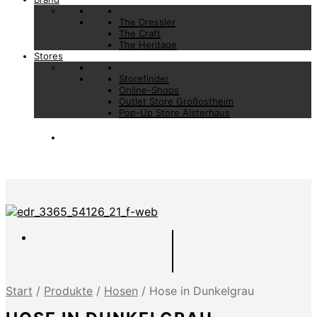
The Dressler
The Craft
The Heritage
Stores
Storefinder
Online-Shops
Outlet Store Großostheim
Pop-Up Store Alsterhaus
Start
/
Produkte
/
Hosen
/
Hose in Dunkelgrau