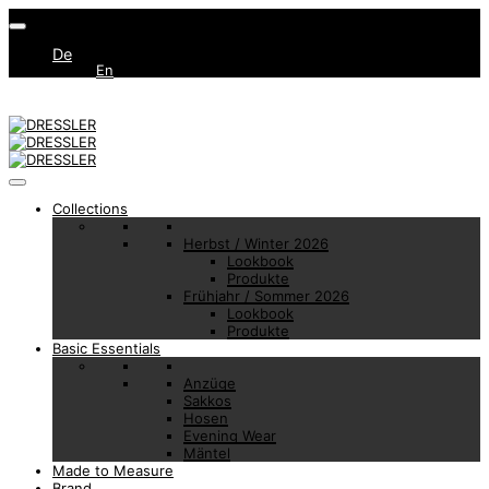
De
En
Collections
Herbst / Winter 2026
Lookbook
Produkte
Frühjahr / Sommer 2026
Lookbook
Produkte
Basic Essentials
Anzüge
Sakkos
Hosen
Evening Wear
Mäntel
Made to Measure
Brand