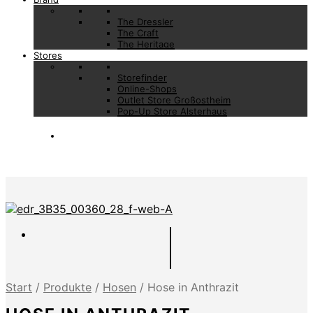
The Dressler
The Craft
The Heritage
Stores
Storefinder
Online-Shops
Outlet Store Großostheim
Pop-Up Store Alsterhaus
Start
/
Produkte
/
Hosen
/
Hose in Anthrazit