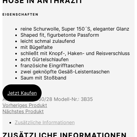
HOSE IN ANTHRAZIT
EIGENSCHAFTEN
reine Schurwolle, Super 150´S, eleganter Glanz
Shaped fit, figurbetonte Passform
leicht schmal zulaufend
mit Bügelfalte
schließt mit Knopf-, Haken- und Reisverschluss
acht Gürtelschlaufen
französiche Eingrifftaschen
zwei geknöpfte Gesäß-Leistentaschen
Saum mit Stoßband
Jetzt Kaufen
Artikel-Nr.:
00360/28
Modell-Nr.:
3B35
Vorheriges Produkt
Nächstes Produkt
Zusätzliche Informationen
ZUSÄTZLICHE INFORMATIONEN