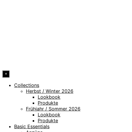
DATENSCHUTZ
IMPRESSUM
HINWEISGEBERKANAL
ERKLÄRUNG ZUR BARRIEREFREIHEIT
© 2026 DRESSLER. ALL RIGHTS RESERVED.
×
Collections
Herbst / Winter 2026
Lookbook
Produkte
Frühjahr / Sommer 2026
Lookbook
Produkte
Basic Essentials