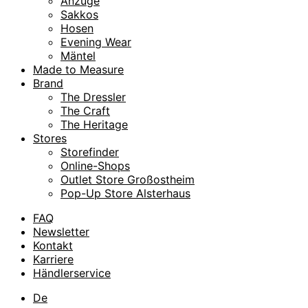
Anzüge
Sakkos
Hosen
Evening Wear
Mäntel
Made to Measure
Brand
The Dressler
The Craft
The Heritage
Stores
Storefinder
Online-Shops
Outlet Store Großostheim
Pop-Up Store Alsterhaus
FAQ
Newsletter
Kontakt
Karriere
Händlerservice
De