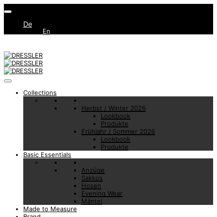
De
En
Collections
Herbst / Winter 2026
Lookbook
Produkte
Frühjahr / Sommer 2026
Lookbook
Produkte
Basic Essentials
Anzüge
Sakkos
Hosen
Evening Wear
Mäntel
Made to Measure
Brand