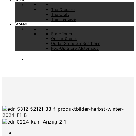
The Dressler
The Craft
The Heritage
Stores
Storefinder
Online-Shops
Outlet Store Großostheim
Pop-Up Store Alsterhaus