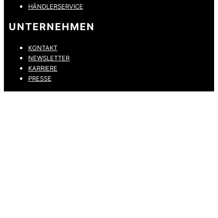
HÄNDLERSERVICE
UNTERNEHMEN
KONTAKT
NEWSLETTER
KARRIERE
PRESSE
DATENSCHUTZ
IMPRESSUM
HINWEISGEBERKANAL
ERKLÄRUNG ZUR BARRIEREFREIHEIT