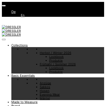
De
En
Collections
Herbst / Winter 2026
Lookbook
Produkte
Frühjahr / Sommer 2026
Lookbook
Produkte
Basic Essentials
Anzüge
Sakkos
Hosen
Evening Wear
Mäntel
Made to Measure
Brand