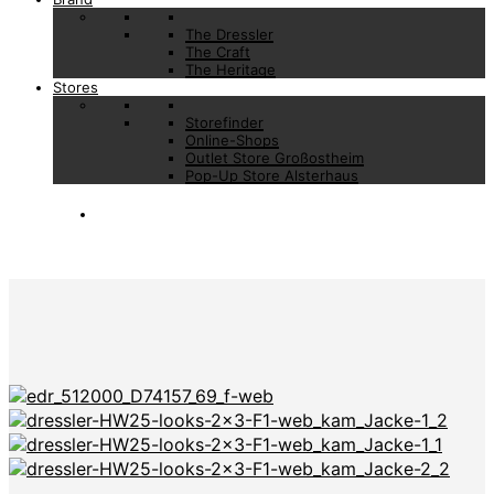
The Dressler
The Craft
The Heritage
Stores
Storefinder
Online-Shops
Outlet Store Großostheim
Pop-Up Store Alsterhaus