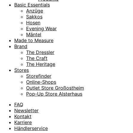
Basic Essentials
Anzüge
Sakkos
Hosen
Evening Wear
Mäntel
Made to Measure
Brand
The Dressler
The Craft
The Heritage
Stores
Storefinder
Online-Shops
Outlet Store Großostheim
Pop-Up Store Alsterhaus
FAQ
Newsletter
Kontakt
Karriere
Händlerservice