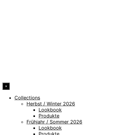
DATENSCHUTZ
IMPRESSUM
HINWEISGEBERKANAL
ERKLÄRUNG ZUR BARRIEREFREIHEIT
© 2026 DRESSLER. ALL RIGHTS RESERVED.
×
Collections
Herbst / Winter 2026
Lookbook
Produkte
Frühjahr / Sommer 2026
Lookbook
Produkte