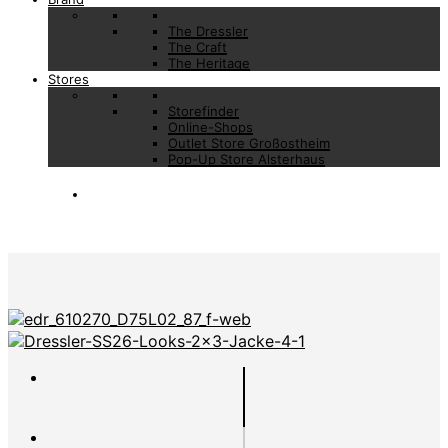
The Dressler
The Craft
The Heritage
Stores
Storefinder
Online-Shops
Outlet Store Großostheim
Pop-Up Store Alsterhaus