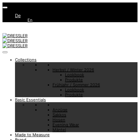
De
En
Collections
Herbst / Winter 2026
Lookbook
Produkte
Frühjahr / Sommer 2026
Lookbook
Produkte
Basic Essentials
Anzüge
Sakkos
Hosen
Evening Wear
Mäntel
Made to Measure
Brand