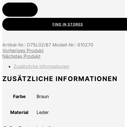
Jetzt kaufen
FIND IN STORES
Artikel-Nr.:
D75L02/87
Modell-Nr.:
610270
Vorheriges Produkt
Nächstes Produkt
Zusätzliche Informationen
ZUSÄTZLICHE INFORMATIONEN
Farbe
Braun
Material
Leder