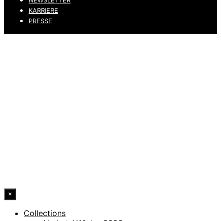
NEWSLETTER
KARRIERE
PRESSE
DATENSCHUTZ
IMPRESSUM
HINWEISGEBERKANAL
ERKLÄRUNG ZUR BARRIEREFREIHEIT
© 2026 DRESSLER. ALL RIGHTS RESERVED.
×
Collections