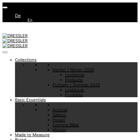
De
En
Collections
Herbst / Winter 2026
Lookbook
Produkte
Frühjahr / Sommer 2026
Lookbook
Produkte
Basic Essentials
Anzüge
Sakkos
Hosen
Evening Wear
Mäntel
Made to Measure
Brand