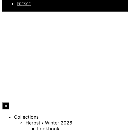
PRESSE
DATENSCHUTZ
IMPRESSUM
HINWEISGEBERKANAL
ERKLÄRUNG ZUR BARRIEREFREIHEIT
© 2026 DRESSLER. ALL RIGHTS RESERVED.
×
Collections
Herbst / Winter 2026
Lookbook