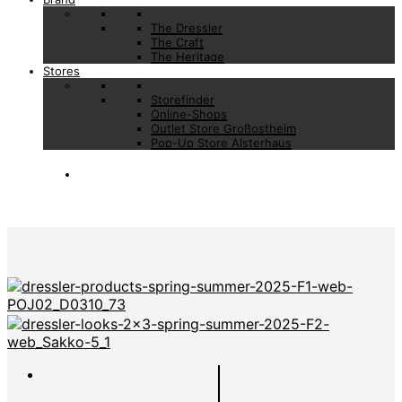
The Dressler
The Craft
The Heritage
Stores
Storefinder
Online-Shops
Outlet Store Großostheim
Pop-Up Store Alsterhaus