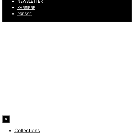
NEWSLETTER
KARRIERE
PRESSE
DATENSCHUTZ
IMPRESSUM
HINWEISGEBERKANAL
ERKLÄRUNG ZUR BARRIEREFREIHEIT
© 2026 DRESSLER. ALL RIGHTS RESERVED.
×
Collections