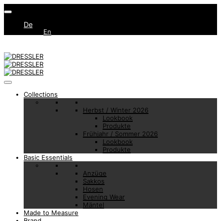
De
En
Collections
Herbst / Winter 2026
Lookbook
Produkte
Frühjahr / Sommer 2026
Lookbook
Produkte
Basic Essentials
Anzüge
Sakkos
Hosen
Evening Wear
Mäntel
Made to Measure
Brand