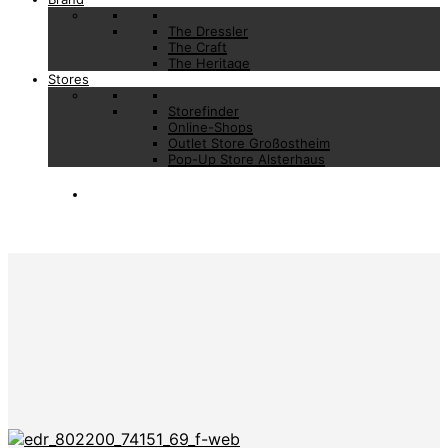
The Dressler
The Craft
The Heritage
Stores
Storefinder
Online-Shops
Outlet Store Großostheim
Pop-Up Store Alsterhaus