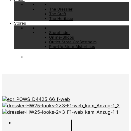
The Dressler
The Craft
The Heritage
Stores
Storefinder
Online-Shops
Outlet Store Großostheim
Pop-Up Store Alsterhaus