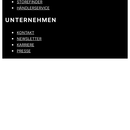
STOREFINDER
HÄNDLERSERVICE
UNTERNEHMEN
KONTAKT
NEWSLETTER
KARRIERE
PRESSE
DATENSCHUTZ
IMPRESSUM
HINWEISGEBERKANAL
ERKLÄRUNG ZUR BARRIEREFREIHEIT