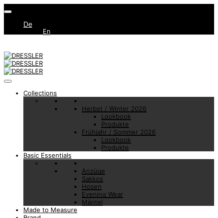
De
En
Collections
Herbst / Winter 2026
Lookbook
Produkte
Frühjahr / Sommer 2026
Lookbook
Produkte
Basic Essentials
Anzüge
Sakkos
Hosen
Evening Wear
Mäntel
Made to Measure
Brand