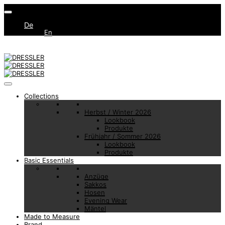
De
En
Collections
Herbst / Winter 2026
Lookbook
Produkte
Frühjahr / Sommer 2026
Lookbook
Produkte
Basic Essentials
Anzüge
Sakkos
Hosen
Evening Wear
Mäntel
Made to Measure
Brand