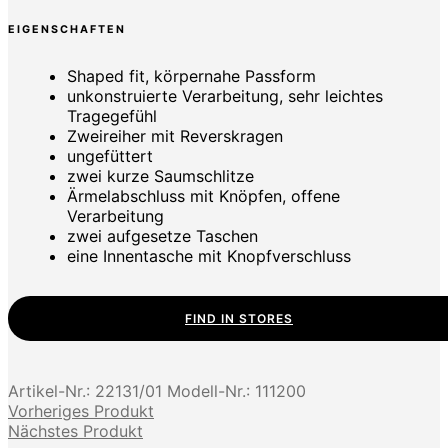
EIGENSCHAFTEN
Shaped fit, körpernahe Passform
unkonstruierte Verarbeitung, sehr leichtes
Tragegefühl
Zweireiher mit Reverskragen
ungefüttert
zwei kurze Saumschlitze
Ärmelabschluss mit Knöpfen, offene
Verarbeitung
zwei aufgesetze Taschen
eine Innentasche mit Knopfverschluss
FIND IN STORES
Artikel-Nr.:
22131/01
Modell-Nr.:
111200
Vorheriges Produkt
Nächstes Produkt