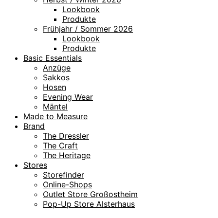
Lookbook
Produkte
Frühjahr / Sommer 2026
Lookbook
Produkte
Basic Essentials
Anzüge
Sakkos
Hosen
Evening Wear
Mäntel
Made to Measure
Brand
The Dressler
The Craft
The Heritage
Stores
Storefinder
Online-Shops
Outlet Store Großostheim
Pop-Up Store Alsterhaus