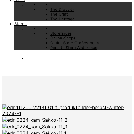
The Dressler
The Craft
The Heritage
Stores
Storefinder
Online-Shops
Outlet Store Großostheim
Pop-Up Store Alsterhaus