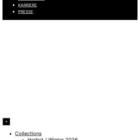
KARRIERE
PRESSE
DATENSCHUTZ
IMPRESSUM
HINWEISGEBERKANAL
ERKLÄRUNG ZUR BARRIEREFREIHEIT
© 2026 DRESSLER. ALL RIGHTS RESERVED.
×
Collections
Herbst / Winter 2026