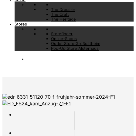
The Dressler
The Craft
The Heritage
Stores
Storefinder
Online-Shops
Outlet Store Großostheim
Pop-Up Store Alsterhaus