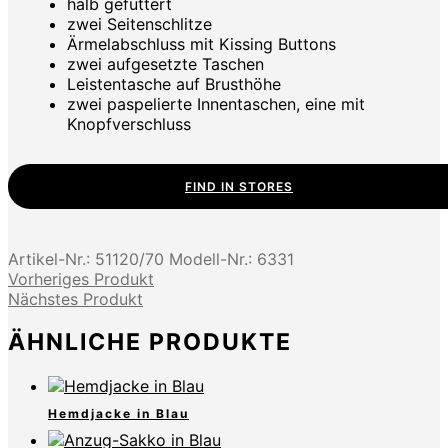
halb gefüttert
zwei Seitenschlitze
Ärmelabschluss mit Kissing Buttons
zwei aufgesetzte Taschen
Leistentasche auf Brusthöhe
zwei paspelierte Innentaschen, eine mit
Knopfverschluss
FIND IN STORES
Artikel-Nr.:
51120/70
Modell-Nr.:
6331
Vorheriges Produkt
Nächstes Produkt
ÄHNLICHE PRODUKTE
Hemdjacke in Blau