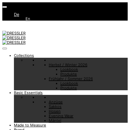
De
En
Collections
Herbst / Winter 2026
Lookbook
Produkte
Frühjahr / Sommer 2026
Lookbook
Produkte
Basic Essentials
Anzüge
Sakkos
Hosen
Evening Wear
Mäntel
Made to Measure
Brand