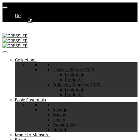
De
En
Collections
Herbst / Winter 2026
Lookbook
Produkte
Frühjahr / Sommer 2026
Lookbook
Produkte
Basic Essentials
Anzüge
Sakkos
Hosen
Evening Wear
Mäntel
Made to Measure
Brand