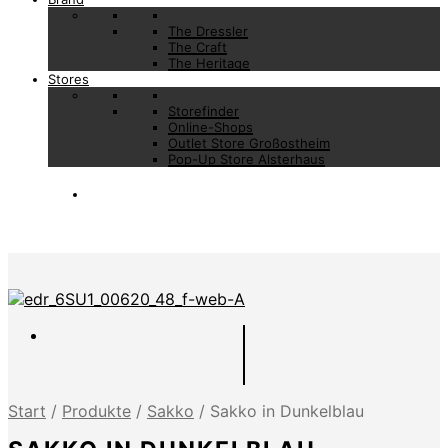
The Dressler
The Craft
The Heritage
Stores
Storefinder
Online-Shops
Outlet Store Großostheim
Pop-Up Store Alsterhaus
Start
/
Produkte
/
Sakko
/
Sakko in Dunkelblau