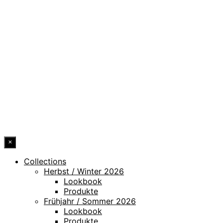
DATENSCHUTZ
IMPRESSUM
HINWEISGEBERKANAL
ERKLÄRUNG ZUR BARRIEREFREIHEIT
© 2026 DRESSLER. ALL RIGHTS RESERVED.
×
Collections
Herbst / Winter 2026
Lookbook
Produkte
Frühjahr / Sommer 2026
Lookbook
Produkte