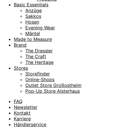
Basic Essentials
Anzüge
Sakkos
Hosen
Evening Wear
Mäntel
Made to Measure
Brand
The Dressler
The Craft
The Heritage
Stores
Storefinder
Online-Shops
Outlet Store Großostheim
Pop-Up Store Alsterhaus
FAQ
Newsletter
Kontakt
Karriere
Händlerservice