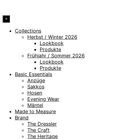
© 2026 DRESSLER. ALL RIGHTS RESERVED.
×
Collections
Herbst / Winter 2026
Lookbook
Produkte
Frühjahr / Sommer 2026
Lookbook
Produkte
Basic Essentials
Anzüge
Sakkos
Hosen
Evening Wear
Mäntel
Made to Measure
Brand
The Dressler
The Craft
The Heritage