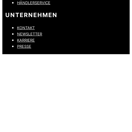
HÄNDLERSERVICE
UNTERNEHMEN
KONTAKT
NEWSLETTER
KARRIERE
PRESSE
DATENSCHUTZ
IMPRESSUM
HINWEISGEBERKANAL
ERKLÄRUNG ZUR BARRIEREFREIHEIT