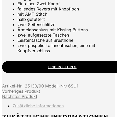
Einreiher, Zwei-Knopf
fallendes Revers mit Knopfloch
mit AMF-Stitch
halb gefüttert
zwei Seitenschlitze
Ärmelabschluss mit Kissing Buttons
zwei aufgesetzte Taschen
Leistentasche auf Brusthöhe
zwei paspelierte Innentaschen, eine mit
Knopfverschluss
FIND IN STORES
Artikel-Nr.:
25130/90
Modell-Nr.:
6SU1
Vorheriges Produkt
Nächstes Produkt
Zusätzliche Informationen