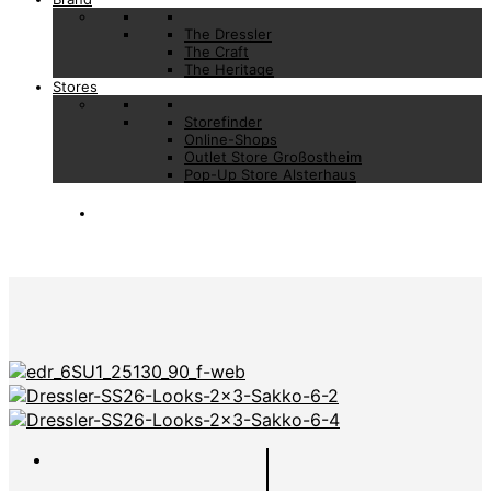
The Dressler
The Craft
The Heritage
Stores
Storefinder
Online-Shops
Outlet Store Großostheim
Pop-Up Store Alsterhaus