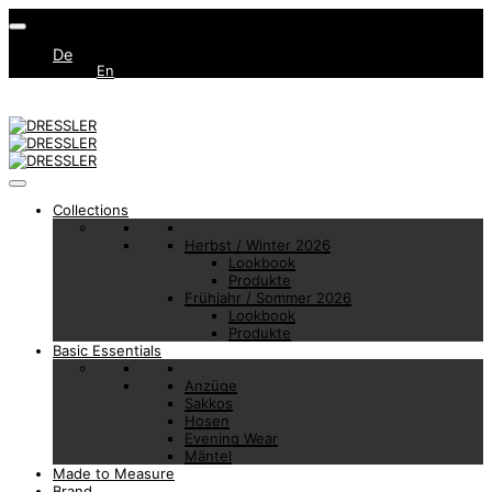
De
En
Collections
Herbst / Winter 2026
Lookbook
Produkte
Frühjahr / Sommer 2026
Lookbook
Produkte
Basic Essentials
Anzüge
Sakkos
Hosen
Evening Wear
Mäntel
Made to Measure
Brand