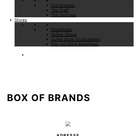
The Dressler
The Craft
The Heritage
Stores
Storefinder
Online-Shops
Outlet Store Großostheim
Pop-Up Store Alsterhaus
BOX OF BRANDS
ADRESSE