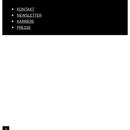
KONTAKT
NEWSLETTER
KARRIERE
PRESSE
DATENSCHUTZ
IMPRESSUM
HINWEISGEBERKANAL
ERKLÄRUNG ZUR BARRIEREFREIHEIT
© 2026 DRESSLER. ALL RIGHTS RESERVED.
×