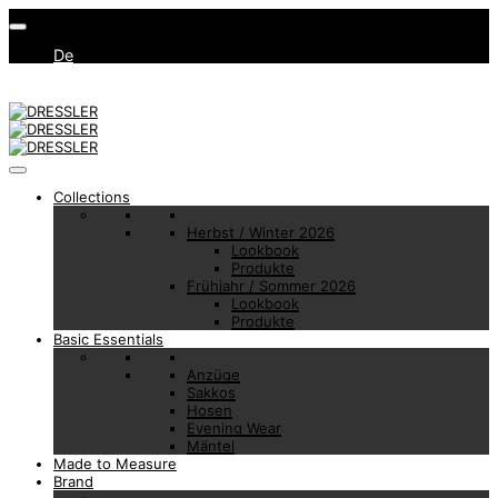
De
Collections
Herbst / Winter 2026
Lookbook
Produkte
Frühjahr / Sommer 2026
Lookbook
Produkte
Basic Essentials
Anzüge
Sakkos
Hosen
Evening Wear
Mäntel
Made to Measure
Brand