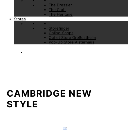
The Dressler
The Craft
The Heritage
Stores
Storefinder
Online-Shops
Outlet Store Großostheim
Pop-Up Store Alsterhaus
CAMBRIDGE NEW
STYLE