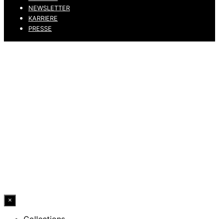
NEWSLETTER
KARRIERE
PRESSE
DATENSCHUTZ
IMPRESSUM
HINWEISGEBERKANAL
ERKLÄRUNG ZUR BARRIEREFREIHEIT
© 2026 DRESSLER. ALL RIGHTS RESERVED.
×
Collections