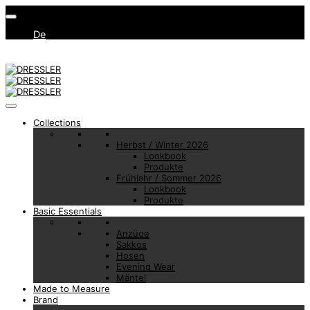
De
Collections
Herbst / Winter 2026
Lookbook
Produkte
Frühjahr / Sommer 2026
Lookbook
Produkte
Basic Essentials
Anzüge
Sakkos
Hosen
Evening Wear
Mäntel
Made to Measure
Brand