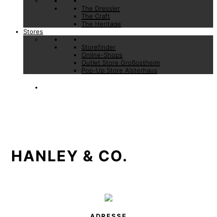
The Dressler
The Craft
The Heritage
Stores
Storefinder
Online-Shops
Outlet Store Großostheim
Pop-Up Store Alsterhaus
HANLEY & CO.
ADRESSE