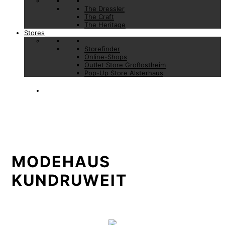
The Dressler
The Craft
The Heritage
Stores
Storefinder
Online-Shops
Outlet Store Großostheim
Pop-Up Store Alsterhaus
MODEHAUS
KUNDRUWEIT