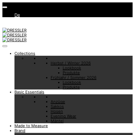
De
Collections
Herbst / Winter 2026
Lookbook
Produkte
Frühjahr / Sommer 2026
Lookbook
Produkte
Basic Essentials
Anzüge
Sakkos
Hosen
Evening Wear
Mäntel
Made to Measure
Brand