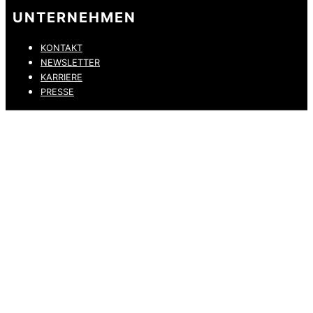
UNTERNEHMEN
KONTAKT
NEWSLETTER
KARRIERE
PRESSE
DATENSCHUTZ
IMPRESSUM
HINWEISGEBERKANAL
ERKLÄRUNG ZUR BARRIEREFREIHEIT
© 2026 DRESSLER. ALL RIGHTS RESERVED.