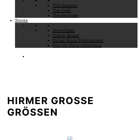
The Dressler
The Craft
The Heritage
Stores
Storefinder
Online-Shops
Outlet Store Großostheim
Pop-Up Store Alsterhaus
HIRMER GROSSE G
RÖSSEN