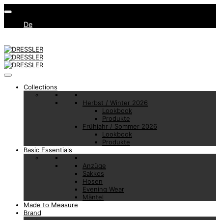
De
Collections
Herbst / Winter 2026
Lookbook
Produkte
Frühjahr / Sommer 2026
Lookbook
Produkte
Basic Essentials
Anzüge
Sakkos
Hosen
Evening Wear
Mäntel
Made to Measure
Brand