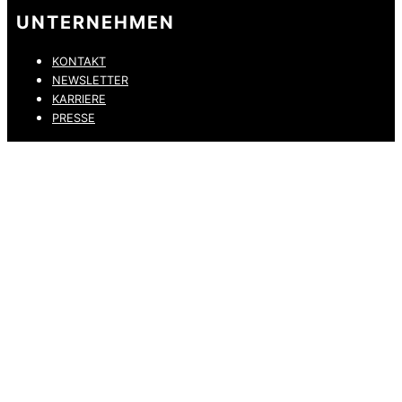
UNTERNEHMEN
KONTAKT
NEWSLETTER
KARRIERE
PRESSE
DATENSCHUTZ
IMPRESSUM
HINWEISGEBERKANAL
ERKLÄRUNG ZUR BARRIEREFREIHEIT
© 2026 DRESSLER. ALL RIGHTS RESERVED.