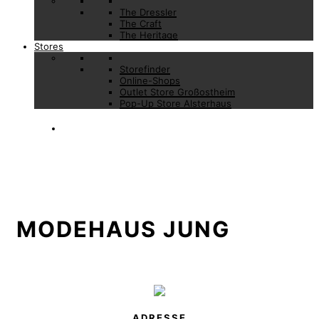
The Dressler
The Craft
The Heritage
Stores
Storefinder
Online-Shops
Outlet Store Großostheim
Pop-Up Store Alsterhaus
MODEHAUS JUNG
ADRESSE