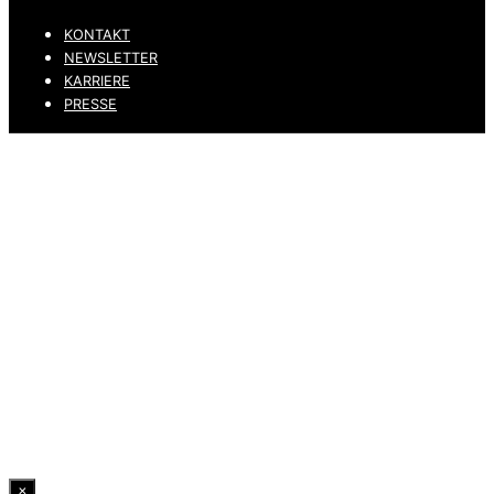
KONTAKT
NEWSLETTER
KARRIERE
PRESSE
DATENSCHUTZ
IMPRESSUM
HINWEISGEBERKANAL
ERKLÄRUNG ZUR BARRIEREFREIHEIT
© 2026 DRESSLER. ALL RIGHTS RESERVED.
×