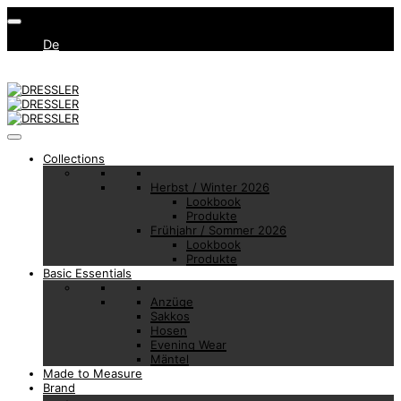
De
Collections
Herbst / Winter 2026
Lookbook
Produkte
Frühjahr / Sommer 2026
Lookbook
Produkte
Basic Essentials
Anzüge
Sakkos
Hosen
Evening Wear
Mäntel
Made to Measure
Brand