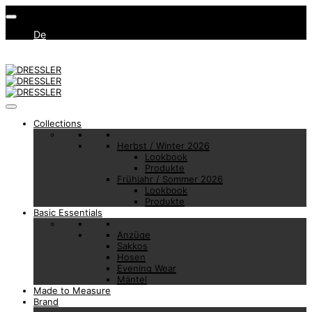
De
Collections
Herbst / Winter 2026
Lookbook
Produkte
Frühjahr / Sommer 2026
Lookbook
Produkte
Basic Essentials
Anzüge
Sakkos
Hosen
Evening Wear
Mäntel
Made to Measure
Brand