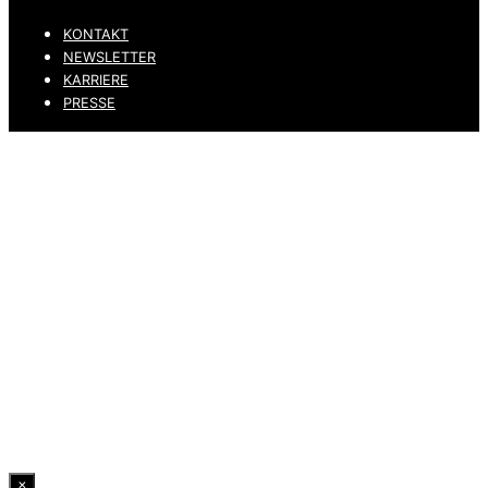
KONTAKT
NEWSLETTER
KARRIERE
PRESSE
DATENSCHUTZ
IMPRESSUM
HINWEISGEBERKANAL
ERKLÄRUNG ZUR BARRIEREFREIHEIT
© 2026 DRESSLER. ALL RIGHTS RESERVED.
×