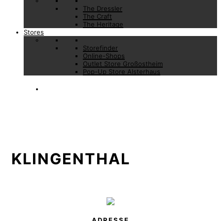
The Dressler
The Craft
The Heritage
Stores
Storefinder
Online-Shops
Outlet Store Großostheim
Pop-Up Store Alsterhaus
KLINGENTHAL
ADRESSE