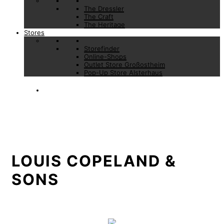
The Dressler
The Craft
The Heritage
Stores
Storefinder
Online-Shops
Outlet Store Großostheim
Pop-Up Store Alsterhaus
LOUIS COPELAND &
SONS