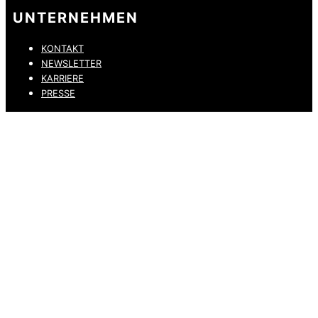
UNTERNEHMEN
KONTAKT
NEWSLETTER
KARRIERE
PRESSE
DATENSCHUTZ
IMPRESSUM
HINWEISGEBERKANAL
ERKLÄRUNG ZUR BARRIEREFREIHEIT
© 2026 DRESSLER. ALL RIGHTS RESERVED.