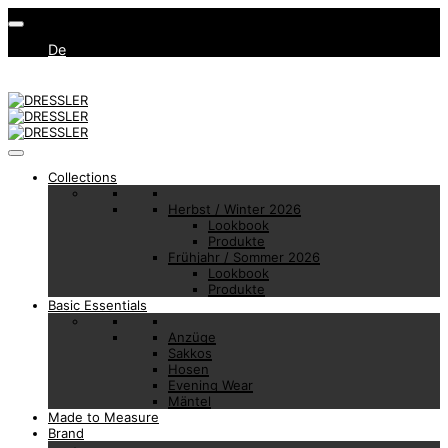
De
Collections
Herbst / Winter 2026
Lookbook
Produkte
Frühjahr / Sommer 2026
Lookbook
Produkte
Basic Essentials
Anzüge
Sakkos
Hosen
Evening Wear
Mäntel
Made to Measure
Brand