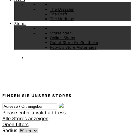
The Dressler
The Craft
The Heritage
Stores
Storefinder
Online-Shops
Outlet Store Großostheim
Pop-Up Store Alsterhaus
FINDEN SIE UNSERE STORES
Please enter a valid address
Alle Stores anzeigen
Open filters
Radius