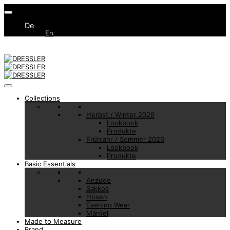
De
En
Collections
Herbst / Winter 2026
Lookbook
Produkte
Frühjahr / Sommer 2026
Lookbook
Produkte
Basic Essentials
Anzüge
Sakkos
Hosen
Evening Wear
Mäntel
Made to Measure
Brand