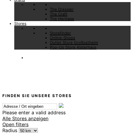
The Dressler
The Craft
The Heritage
Stores
Storefinder
Online-Shops
Outlet Store Großostheim
Pop-Up Store Alsterhaus
FINDEN SIE UNSERE STORES
Please enter a valid address
Alle Stores anzeigen
Open filters
Radius