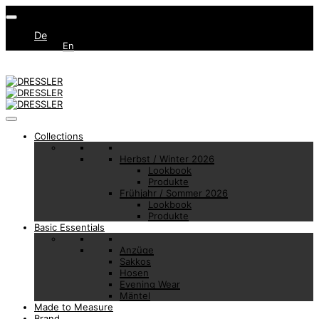
De
En
Collections
Herbst / Winter 2026
Lookbook
Produkte
Frühjahr / Sommer 2026
Lookbook
Produkte
Basic Essentials
Anzüge
Sakkos
Hosen
Evening Wear
Mäntel
Made to Measure
Brand