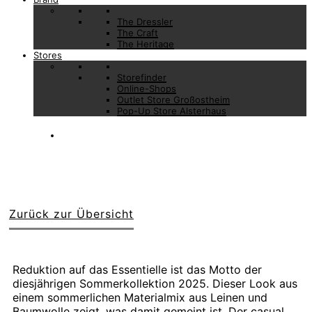
The Dressler
The Craft
The Heritage
Stores
Storefinder
Online-Shops
Outlet Store Großostheim
Pop-Up Store Alsterhaus
Zurück zur Übersicht
Reduktion auf das Essentielle ist das Motto der
diesjährigen Sommerkollektion 2025. Dieser Look aus
einem sommerlichen Materialmix aus Leinen und
Baumwolle zeigt, was damit gemeint ist. Der casual