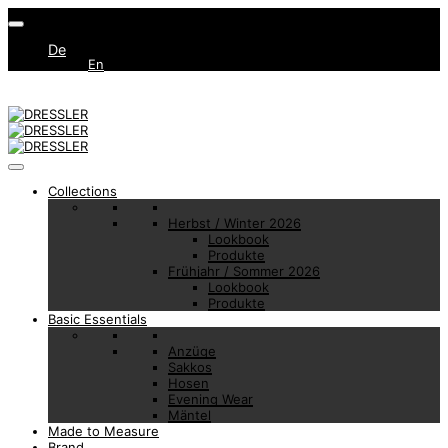
De
En
Collections
Herbst / Winter 2026
Lookbook
Produkte
Frühjahr / Sommer 2026
Lookbook
Produkte
Basic Essentials
Anzüge
Sakkos
Hosen
Evening Wear
Mäntel
Made to Measure
Brand