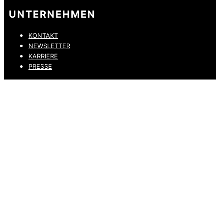
UNTERNEHMEN
KONTAKT
NEWSLETTER
KARRIERE
PRESSE
DATENSCHUTZ
IMPRESSUM
HINWEISGEBERKANAL
ERKLÄRUNG ZUR BARRIEREFREIHEIT
© 2026 DRESSLER. ALL RIGHTS RESERVED.