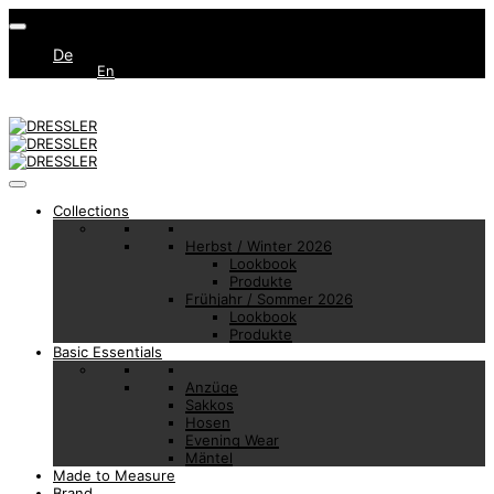
De
En
Collections
Herbst / Winter 2026
Lookbook
Produkte
Frühjahr / Sommer 2026
Lookbook
Produkte
Basic Essentials
Anzüge
Sakkos
Hosen
Evening Wear
Mäntel
Made to Measure
Brand