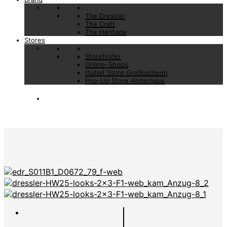
The Dressler
The Craft
The Heritage
Stores
Storefinder
Online-Shops
Outlet Store Großostheim
Pop-Up Store Alsterhaus