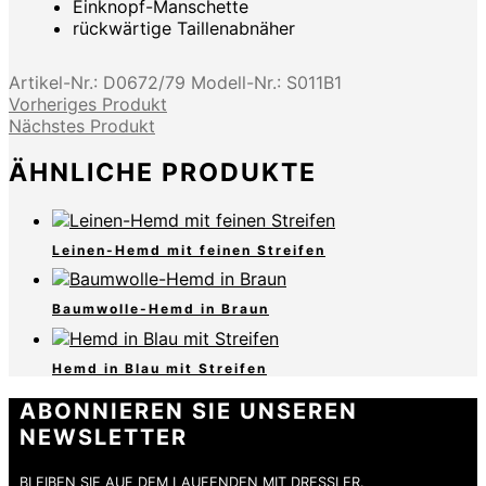
Einknopf-Manschette
rückwärtige Taillenabnäher
Artikel-Nr.:
D0672/79
Modell-Nr.:
S011B1
Vorheriges Produkt
Nächstes Produkt
ÄHNLICHE PRODUKTE
Leinen-Hemd mit feinen Streifen
Baumwolle-Hemd in Braun
Hemd in Blau mit Streifen
ABONNIEREN SIE UNSEREN
NEWSLETTER
BLEIBEN SIE AUF DEM LAUFENDEN MIT DRESSLER.