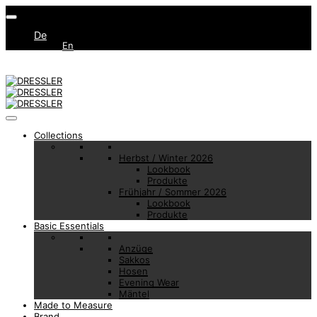
De
En
Collections
Herbst / Winter 2026
Lookbook
Produkte
Frühjahr / Sommer 2026
Lookbook
Produkte
Basic Essentials
Anzüge
Sakkos
Hosen
Evening Wear
Mäntel
Made to Measure
Brand