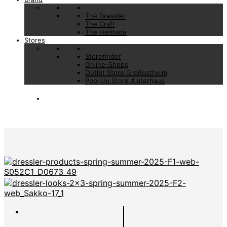
The Dressler
The Craft
The Heritage
Stores
Storefinder
Online-Shops
Outlet Store Großostheim
Pop-Up Store Alsterhaus