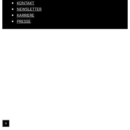
KONTAKT
NEWSLETTER
KARRIERE
PRESSE
DATENSCHUTZ
IMPRESSUM
HINWEISGEBERKANAL
ERKLÄRUNG ZUR BARRIEREFREIHEIT
© 2026 DRESSLER. ALL RIGHTS RESERVED.
×