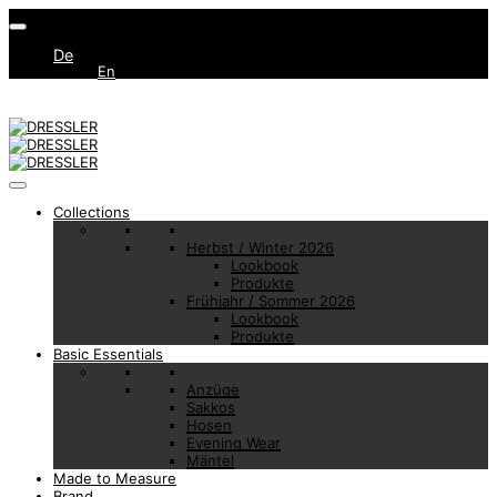
De
En
Collections
Herbst / Winter 2026
Lookbook
Produkte
Frühjahr / Sommer 2026
Lookbook
Produkte
Basic Essentials
Anzüge
Sakkos
Hosen
Evening Wear
Mäntel
Made to Measure
Brand