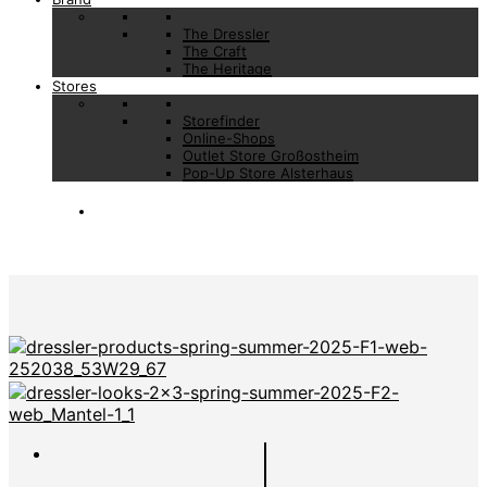
The Dressler
The Craft
The Heritage
Stores
Storefinder
Online-Shops
Outlet Store Großostheim
Pop-Up Store Alsterhaus