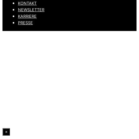
KONTAKT
NEWSLETTER
KARRIERE
PRESSE
DATENSCHUTZ
IMPRESSUM
HINWEISGEBERKANAL
ERKLÄRUNG ZUR BARRIEREFREIHEIT
© 2026 DRESSLER. ALL RIGHTS RESERVED.
×